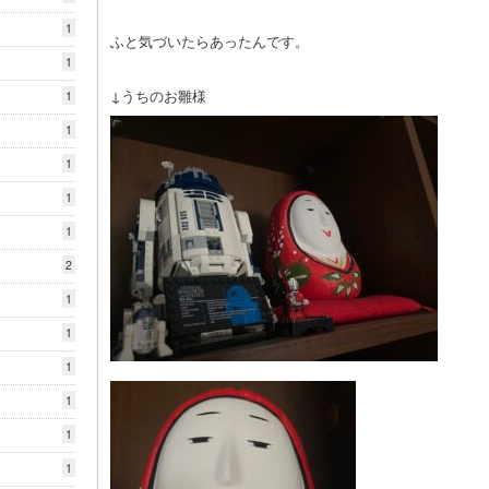
1
ふと気づいたらあったんです。
1
↓うちのお雛様
1
1
1
1
1
2
1
1
1
1
1
1