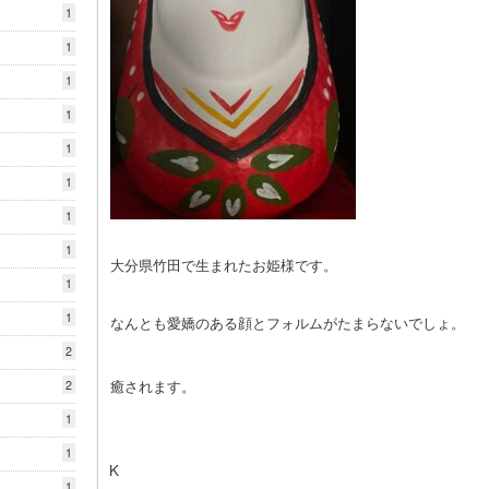
1
1
1
1
1
1
1
1
大分県竹田で生まれたお姫様です。
1
1
なんとも愛嬌のある顔とフォルムがたまらないでしょ。
2
癒されます。
2
1
1
K
1