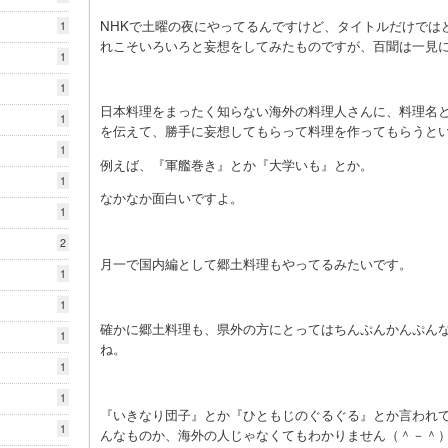
NHKで土曜の夜にやってるんですけど、タイトルだけでは
1
れこそいろいろと妄想をしてみたものですが、百聞は一見
1
1
日本料理をまったく知らない海外の料理人さんに、料理名
1
を伝えて、勝手に妄想してもらって料理を作ってもらうと
1
例えば、『軍艦巻き』とか『大学いも』とか。
1
なかなか面白いですよ。
1
2
月一で国内編として郷土料理もやってるみたいです。
1
1
確かに郷土料理も、県外の方にとってはちんぷんかんぷん
1
ね。
1
1
『いきなり団子』とか『ひともじのぐるぐる』とか言われ
1
んなものか、海外の人じゃなくてもわかりません（＾－＾