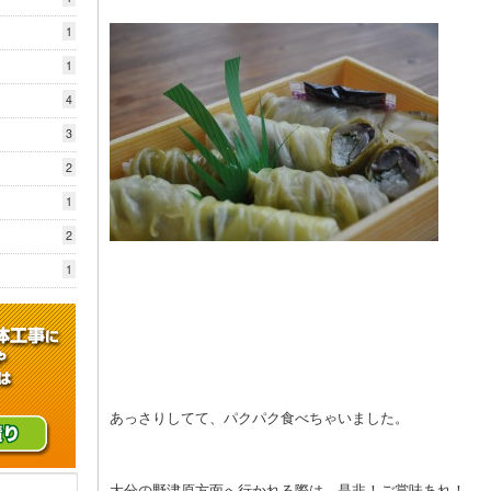
1
1
4
3
2
1
2
1
あっさりしてて、パクパク食べちゃいました。
大分の野津原方面へ行かれる際は、是非！ご賞味あれ！