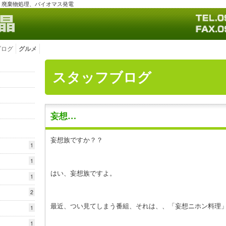
、廃棄物処理、バイオマス発電
ブログ
グルメ
スタッフブログ
妄想…
妄想族ですか？？
1
1
はい、妄想族ですよ。
1
2
最近、つい見てしまう番組、それは、、「妄想ニホン料理
1
1