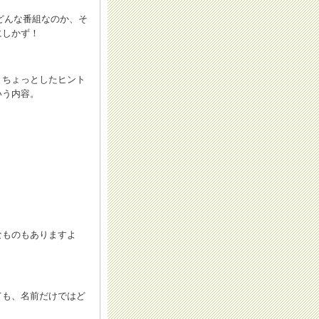
どんな番組なのか、そ
にしかず！
とちょっとしたヒント
いう内容。
なものもありますよ
ても、名前だけではど
）