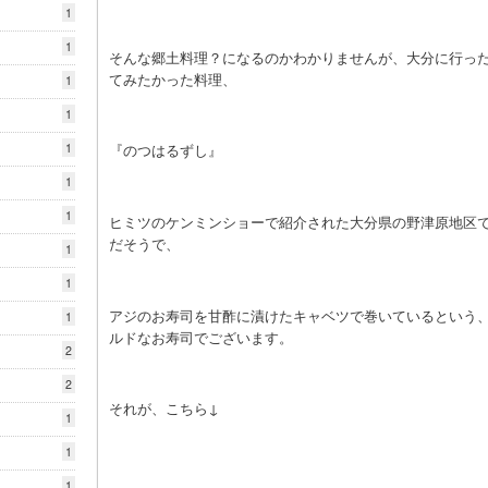
1
1
そんな郷土料理？になるのかわかりませんが、大分に行っ
てみたかった料理、
1
1
1
『のつはるずし』
1
1
ヒミツのケンミンショーで紹介された大分県の野津原地区
だそうで、
1
1
アジのお寿司を甘酢に漬けたキャベツで巻いているという
1
ルドなお寿司でございます。
2
2
それが、こちら↓
1
1
1