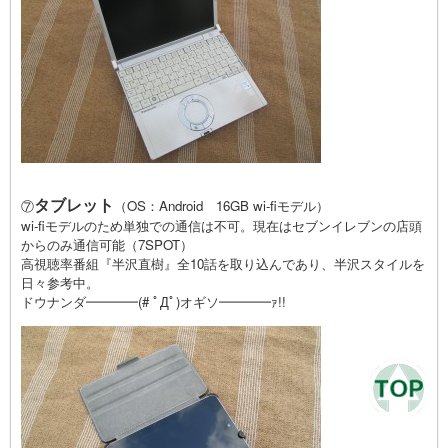
タブレット
⑦
（OS：Android 16GB wi-fiモデル）
wi-fiモデルのため単独での通信は不可。現在はセブンイレブンの店頭
からのみ通信可能（7SPOT）
高視聴率番組『半沢直樹』全10話を取り込んであり、半沢スタイルを
日々参考中。
ドウナンダ━━━━(# ﾟДﾟ)オギソ━━━━ｧ!!