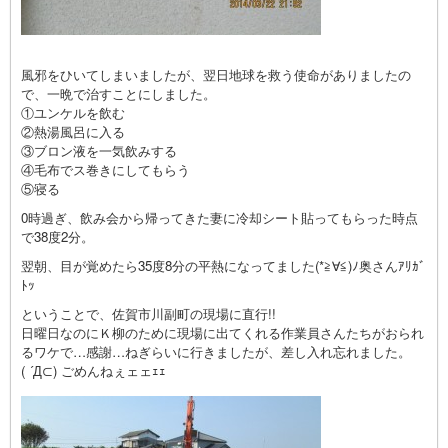
風邪をひいてしまいましたが、翌日地球を救う使命がありましたの
で、一晩で治すことにしました。
①ユンケルを飲む
②熱湯風呂に入る
③ブロン液を一気飲みする
④毛布でス巻きにしてもらう
⑤寝る
0時過ぎ、飲み会から帰ってきた妻に冷却シート貼ってもらった時点
で38度2分。
翌朝、目が覚めたら35度8分の平熱になってました(*≧∀≦)ﾉ奥さんｱﾘｶﾞ
ﾄｯ
ということで、佐賀市川副町の現場に直行!!
日曜日なのにＫ柳のために現場に出てくれる作業員さんたちがおられ
るワケで…感謝…ねぎらいに行きましたが、差し入れ忘れました。
( ´Д⊂) ごめんねぇェェｪｪ