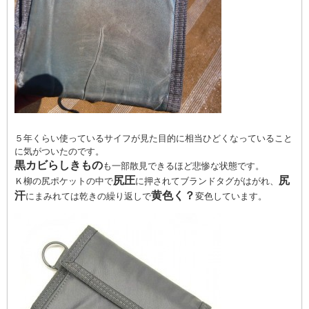
５年くらい使っているサイフが見た目的に相当ひどくなっていること
に気がついたのです。
黒カビらしきもの
も一部散見できるほど悲惨な状態です。
尻圧
尻
Ｋ柳の尻ポケットの中で
に押されてブランドタグがはがれ、
汗
黄色く？
にまみれては乾きの繰り返しで
変色しています。