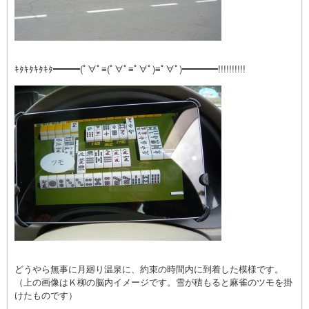
ｷﾀｷﾀｷﾀｷﾀ━━━(ﾟ∀ﾟ≡(ﾟ∀ﾟ≡ﾟ∀ﾟ)≡ﾟ∀ﾟ)━━━━!!!!!!!!!!
どうやら無事に月廻り温泉に、約束の時間内に到着した模様です。
（上の画像はＫ柳の脳内イメージです。雪が積もると麻雀のツモを掛
けたものです）