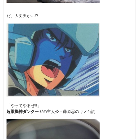
だ、大丈夫か…!?
「やってやるぜ!!」
超獣機神ダンクーガ
の主人公・藤原忍のキメ台詞