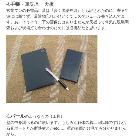
手帳
・筆記具・天板
④
営業マンの必需品。昔は『歩く国語辞典』とも評されたのに、寄る年
波には勝てず、最近物忘れがひどくて…スケジュール書き込んでま
す。あ、そうそう…下の画像にはありませんが天板って何気に現場調
査および現場打ち合わせのためには必携品だと思います。
バール
⑤
のようなもの（工具）
壁の中を調べるのに使います。もちろん解体の着工日以降ですけど。
石膏ボードとか断熱材とかetc…。壁の表面だけ見ても分かりません
から。