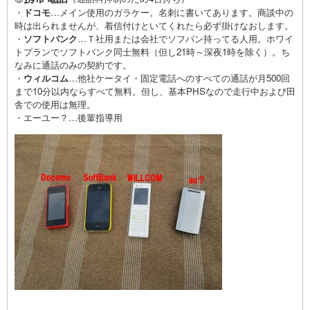
・
ドコモ
…メイン使用のガラケー。名刺に書いてあります。商談中の
時は出られませんが、着信付けといてくれたら必ず掛けなおします。
・
ソフトバンク
…Ｔ社用または会社でソフバン持ってる人用。ホワイ
トプランでソフトバンク同士無料（但し21時～深夜1時を除く）。ち
なみに通話のみの契約です。
・
ウィルコム
…他社ケータイ・固定電話へのすべての通話が月500回
まで10分以内ならすべて無料。但し、基本PHSなので走行中および田
舎での使用は無理。
・エーユー？…後輩指導用