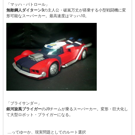
「マッハ・パトロール」
無敵鋼人ダイターン3
の主人公・破嵐万丈が搭乗する小型戦闘機に変
形可能なスーパーカー。最高速度はマッハ10。
「ブライサンダー」
銀河旋風ブライガー
のJ9チームが乗るスーパーカー。変形・巨大化し
て大型ロボット・ブライガーになる。
…ってゆーか、現実問題としてのルート選択