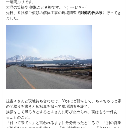
一週間ぶりです。
大晶の笑福亭 鶴瓶ことＫ柳です。ヽ( ´￢`)ﾉ ﾜ～ｲ
先日、Ｓ社様ご依頼の解体工事の現場調査で
阿蘇内牧温泉
に行ってき
ました。
担当Ａさんと現地待ち合わせで、30分ほど話をして、ちゃちゃっと家
の間取りを書きとめ写真を撮って現場調査を終了。
挨拶をして帰ろうとするとＡさんに呼び止められ、実はもう一件あ
る…とのこと。
「付いて来て～」と言われるままに数分走ったところで、「別の営業
が担当だからココで待機ね～」「すぐ近所だから～」「来なかったら