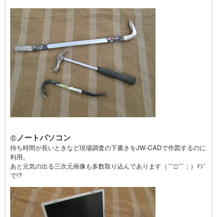
ノートパソコン
⑥
待ち時間が長いときなど現場調査の下書きをJW-CADで作図するのに
利用。
あと元気の出る三次元画像も多数取り込んであります（￣□￣；）ﾏｼﾞ
で!?