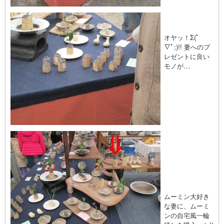
オヤッ！Σ(ﾟ
∇ﾟ;)!! 妻へのプ
レゼントに良い
モノが…
ムーミン大好き
な妻に、ムーミ
ンの自宅風一輪