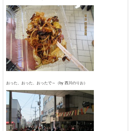
おった、おった、おったで～（by 西川のりお）