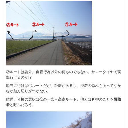
②ルートは論外。自殺行為以外の何ものでもない。サマータイヤで実
際行けるのか!?
順当に行けば①ルートだが、距離があるし、渋滞の恐れもあってなか
なか踏ん切りがつかない。
結局、Ｋ柳の選択は③の一宮～高森ルート。他人はＫ柳のことを
冒険
者
と呼ぶだろう。