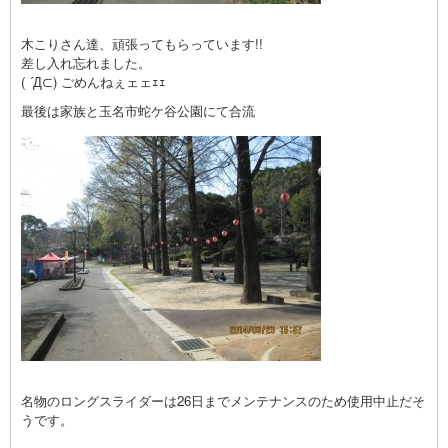
木こりさん達、頑張ってもらっています!!
差し入れ忘れました。
( ´Д⊂) ごめんねぇェェｪｪ
最後は家族と玉名市蛇ケ谷公園にて合流
名物のロングスライダーは26日までメンテナンスのため使用中止だそ
うです。