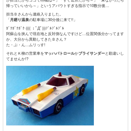
帰っていいから～」というアバウトすぎる指示で10数分後…
担当Ｂさんから連絡入りました。
「
月廻り温泉
の駐車場に30分後に来て!!」
ｶﾞｸｶﾞｸｶﾞｸ (((( ；ﾟДﾟ)))ﾌﾞﾙﾌﾞﾙﾌﾞﾙ
阿蘇山を挟んで現在地と反対側なんですけど…位置関係分かってます
か、大分から異動してきたＢさん？
た・ぶ・ん…ムリっす!
それとＫ柳の営業車を
マッハパトロール
か
ブライサンダー
と勘違いし
てませんか!?