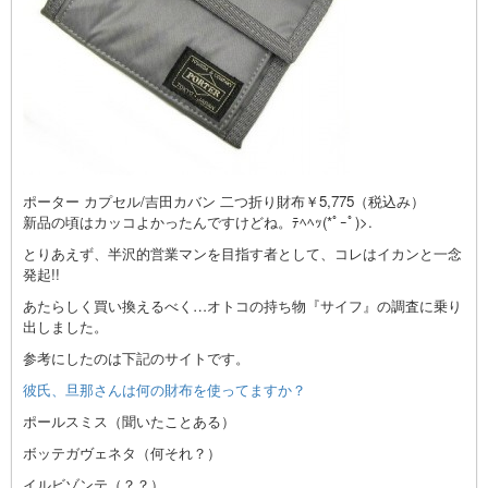
ポーター カプセル/吉田カバン 二つ折り財布￥5,775（税込み）
新品の頃はカッコよかったんですけどね。ﾃﾍﾍｯ(*ﾟｰﾟ)>.
とりあえず、半沢的営業マンを目指す者として、コレはイカンと一念
発起!!
あたらしく買い換えるべく…オトコの持ち物『サイフ』の調査に乗り
出しました。
参考にしたのは下記のサイトです。
彼氏、旦那さんは何の財布を使ってますか？
ポールスミス（聞いたことある）
ボッテガヴェネタ（何それ？）
イルビゾンテ（？？）