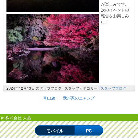
が楽しみです。
次のイベントの
報告をお楽しみ
に！
2024年12月13日 スタッフブログ |
スタッフカテゴリー :
スタッフブログ
帯山旗
|
我が家のニャンズ
(c)株式会社 大晶
モバイル
PC