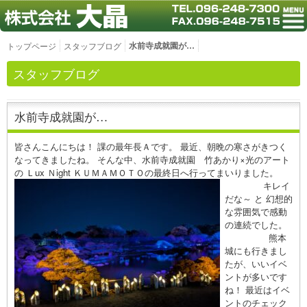
水前寺成就園が…
トップページ
スタッフブログ
スタッフブログ
水前寺成就園が…
皆さんこんにちは！ 課の最年長Ａです。 最近、朝晩の寒さがきつく
なってきましたね。 そんな中、水前寺成就園 竹あかり×光のアート
の Ｌux Ｎight ＫＵＭＡＭＯＴＯの最終日へ行ってまいりました。
キレイ
だな～ と 幻想的
な雰囲気で感動
の連続でした。
熊本
城にも行きまし
たが、いいイベ
ントが多いです
ね！ 最近はイベ
ントのチェック